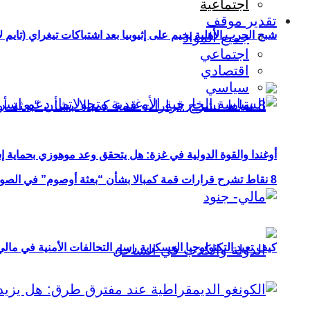
اجتماعية
تقدير موقف
شبح الحرب الأهلية يخيم على إثيوبيا بعد اشتباكات تيغراي (تايم ل
جميع المواد
اجتماعي
اقتصادي
سياسي
أوغندا والقوة الدولية في غزة: هل يتحقق وعد موهوزي بحماية إ
8 نقاط تشرح قرارات قمة كمبالا بشأن “بعثة أوصوم” في الصومال؟
كيف تعيد التكنولوجيا العسكرية رسم التحالفات الأمنية في مال