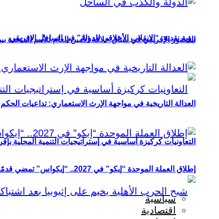
رؤية نقدية: “الانقلاب الأخلاقي للدولة” في الساحل الإفريقي
الحضور الإفريقي في سباق خلافة الأمين العام للأمم المتحدة ب
العدالة التاريخية في مواجهة الإرث الاستعماري: تداعيات الحكم ا
التعاونيات كركيزة أساسية في إستراتيجيات التنمية المحلية بإفري
إطلاق العملة الموحدة “إيكو” في 2027.. “إيكواس” تمضي قدمًا دون انتظار
سياسية
اقتصادية