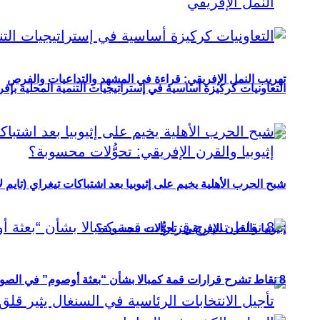
تهريب النمل الإفريقي: قراءة في المشهد والتداعيات والفرص
التعاونيات كركيزة أساسية في إستراتيجيات التنمية المحلية بإفري
شبح الحرب الأهلية يخيم على إثيوبيا بعد اشتباكات تيغراي (تايم ل
إثيوبيا والقرن الإفريقي: تحوُّلات محسوبة؟
8 نقاط تشرح قرارات قمة كمبالا بشأن “بعثة أوصوم” في الصومال؟