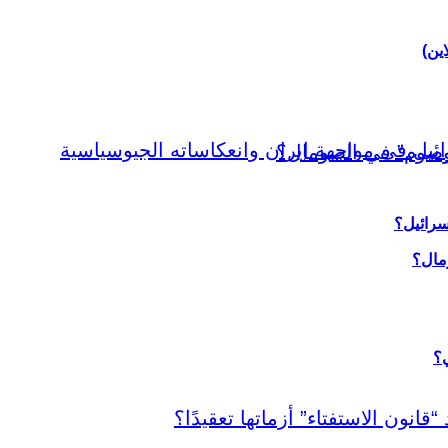
اين)
سرائيل؟
ي؟