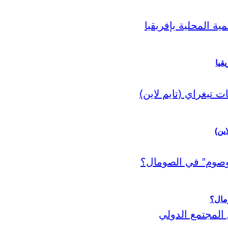
قيا
اين)