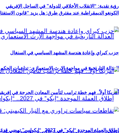
رؤية نقدية: “الانقلاب الأخلاقي للدولة” في الساحل الإفريقي
الكونغو الديمقراطية عند مفترق طرق: هل يزيد “قانون الاستفتاء” 
حزب كيراي وإعادة هندسة المشهد السياسي في السنغال
العدالة التاريخية في مواجهة الإرث الاستعماري: تداعيات الحكم ا
أمريكا أولاً.. فهم خطة ترامب لتأمين المعادن الحرجة في إفريقي
إطلاق العملة الموحدة “إيكو” في 2027.. “إيكواس” تمضي قدمًا دون انتظار
تقاطعات سياسات تراوري مع التيار الكيميتي: قراءة في خطاب و