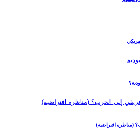
مريكي
دية؟
رب؟ (مناظرة افتراضية)