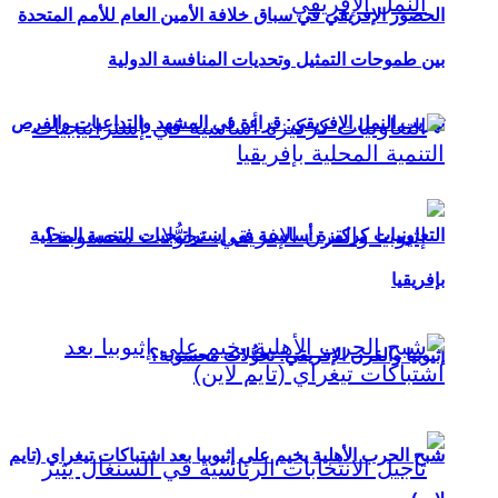
الحضور الإفريقي في سباق خلافة الأمين العام للأمم المتحدة
بين طموحات التمثيل وتحديات المنافسة الدولية
تهريب النمل الإفريقي: قراءة في المشهد والتداعيات والفرص
التعاونيات كركيزة أساسية في إستراتيجيات التنمية المحلية
بإفريقيا
إثيوبيا والقرن الإفريقي: تحوُّلات محسوبة؟
شبح الحرب الأهلية يخيم على إثيوبيا بعد اشتباكات تيغراي (تايم