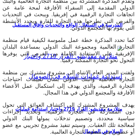
وتقدم المذكرة المشتركة بين منظمة التجارة العالمية والبنك
الدولي المقدمة إلى السفراء الأفارقة لمحة عامة عن
اتجاهات التجارة الرقمية في إفريقيا. ويبحث في التحديات
والفرص التي تطرحها هذه التجارة للقارة ويحدد الأنشطة
المدرسة في السنغال: الواقع والتحديات وآفاق المستقبل
التي يقوم بها المجتمع الدولي.
كما تحدد المذكرة خطة عمل ملموسة لكيفية قيام منظمة
التجارة العالمية ومجموعة البنك الدولي بمساعدة البلدان
الإفريقية على الاستفادة الكاملة من الفرص التي يوفرها
التحول نحو التجارة الممكّنة رقمياً.
ولفتت المدير العام الانتباه إلى مشروع مشترك بين منظمة
التجارة العالمية والبنك الدولي بشأن تقييمات احتياجات
التجارة الرقمية، والذي يهدف إلى استكمال عمل الأعضاء
الأفارقة والمجتمع الدولي في هذا المجال.
يهدف المشروع المشترك إلى اكتشاف العوائق التي تحول
متلازمة مقديشو: القرار 2719 واختبار استدامة عمليات
دون المشاركة في التجارة الرقمية، وتحديد إجراءات
سياسية محددة، وتصميم تدخلات يمولها البنك الدولي
لمعالجة تلك العقبات, وسيتم تنفيذ مشروع تجريبي مع عضو
السلام في الصومال
أو عضوين في منظمة التجارة العالمية.