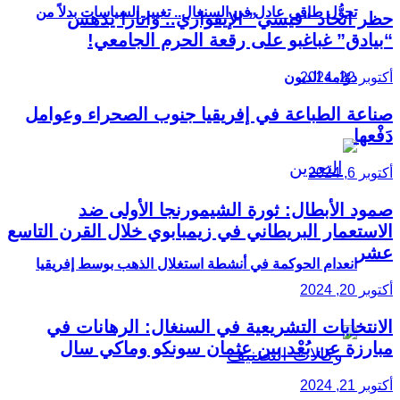
تحوُّل طاقي عادل في السنغال.. تغيير السياسات بدلاً من
حظر اتحاد “فيسي” الإيفواري.. واتارا يدهس
“بيادق” غباغبو على رقعة الحرم الجامعي!
دوّامة الديون
أكتوبر 22, 2024
صناعة الطباعة في إفريقيا جنوب الصحراء وعوامل
دَفْعها
أكتوبر 6, 2024
صمود الأبطال: ثورة الشيمورنجا الأولى ضد
الاستعمار البريطاني في زيمبابوي خلال القرن التاسع
عشر
انعدام الحوكمة في أنشطة استغلال الذهب بوسط إفريقيا
أكتوبر 20, 2024
الانتخابات التشريعية في السنغال: الرهانات في
مبارزة عن بُعْد بين عثمان سونكو وماكي سال
أكتوبر 21, 2024