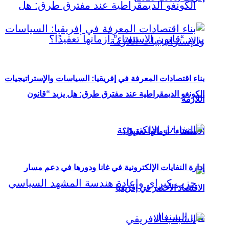
بناء اقتصادات المعرفة في إفريقيا: السياسات والإستراتيجيات
الكونغو الديمقراطية عند مفترق طرق: هل يزيد “قانون
اللازمة
الاستفتاء” أزماتها تعقيدًا؟
إدارة النفايات الإلكترونية في غانا ودورها في دعم مسار
الاقتصاد الأخضر في إفريقيا