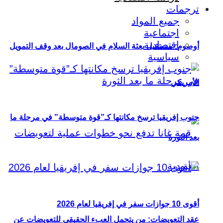
ترجمات
جميع المواد
اجتماعية
اقتصادية
أوصوم: مستقبل بعثة السلام في الصومال بعد وقف التمويل
سياسية
الأمريكي
جنوب إفريقيا ترسخ مكانتها كـ”قوة متوسطة” في مرحلة ما
بعد الثورة
أقوى 10 جوازات سفر في إفريقيا لعام 2026
عقد التعويضات: من يتحمل العبء الحقيقي للتعويضات عن