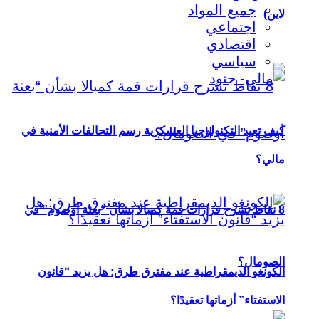
جميع المواد
لاين)
اجتماعي
اقتصادي
سياسي
كيف تعيد التكنولوجيا العسكرية رسم التحالفات الأمنية في
مالي؟
8 نقاط تشرح قرارات قمة كمبالا بشأن “بعثة أوصوم” في
الصومال؟
الكونغو الديمقراطية عند مفترق طرق: هل يزيد “قانون
الاستفتاء” أزماتها تعقيدًا؟