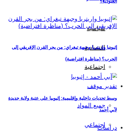
العبودية؟
سياسية
اقتصادية
إثيوبيا وإريتريا وجبهة تيغراي: من يجر القرن الإفريقي إلى
الحرب؟ (مناظرة افتراضية)
اجتماعية
تقدير موقف
وسط تحديات داخلية وإقليمية: إثيوبيا على عتبة ولاية جديدة
جميع المواد
لآبي أحمد
اجتماعي
دراسات