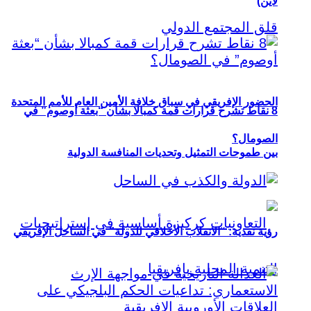
لاين)
الحضور الإفريقي في سباق خلافة الأمين العام للأمم المتحدة
8 نقاط تشرح قرارات قمة كمبالا بشأن “بعثة أوصوم” في
الصومال؟
بين طموحات التمثيل وتحديات المنافسة الدولية
رؤية نقدية: “الانقلاب الأخلاقي للدولة” في الساحل الإفريقي