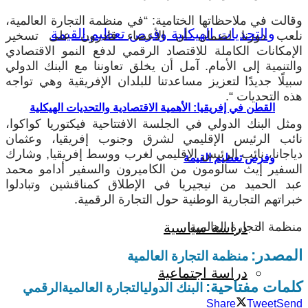
وقالت في ملاحظاتها الختامية: “في منظمة التجارة العالمية،
نلعب دورنا لضمان أن الأعضاء قادرون على تسخير
الإمكانات الكاملة للاقتصاد الرقمي لدفع النمو الاقتصادي
والتنمية إلى الأمام. آمل أن يخلق تعاوننا مع البنك الدولي
سبيلًا جديدًا لتعزيز مساعدتنا للبلدان الإفريقية وهي تواجه
هذه التحديات “.
القطن في إفريقيا: الأهمية الاقتصادية والتحديات الهيكلية
ومثل البنك الدولي في الجلسة الافتتاحية فيكتوريا كواكوا،
نائب الرئيس الإقليمي لشرق وجنوب إفريقيا، وعثمان
دياجانا، نائب الرئيس الإقليمي لغرب ووسط إفريقيا, وشارك
وفرص تعظيم القيمة
السفير إيث سالومون من الكاميرون والسفير أدامو محمد
عبد الحميد من نيجيريا في الإطلاق كمناقشين وتبادلوا
خبراتهم التجارية الوطنية حول التجارة الرقمية.
دراسة سياسية
منظمة التجارة العالمية
المصدر:
منظمة التجارة العالمية
دراسة اجتماعية
كلمات مفتاحية:
البنك الدولي
التجارة العالمية
الرقمي
Share
Tweet
Send