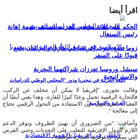
اقرأ أيضا
الحكم على ثلاثة مؤيدين لحزب باستيف بتهمة إهانة
رئيس السنغال
زوما يضع جنوب إفريقيا في مأزق والبرلمان يضع
قيودًا على السفر
سيشل وروسيا تعززان شراكتهما البحرية
والاستراتيجية
اللغة العربية في نيجيريا ودور “المجلس الوطني للدراسات
وقالت نجوزى، “إفريقيا لا يمكن أن تتخلف عن الركب،
فالتجارة الرقمية تحمل وعدًا كبيرًا للقارة، وهذا يعني أيضًا أن
العربية والإسلامية”
العقبات التي تحول دون الاستفادة من التحول الرقمي تحتاج
إلى معالجة “.
وأضافت: “من الضروري أن نهيئ الظروف ونوفر الدعم
اللازم للدول الإفريقية للتغلب على التحديات وجني الفرص
التي يمكن أن توفرها التجارة الرقمية”.