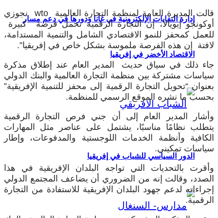
قالت المديرة العامة لمنظمة التجارة العالمية wto نجوزي
إدارة النفايات الإلكترونية في غانا ودورها في دعم مسار
أوكونجو إيويالا، إن التجارة الرقمية تحمل فرصة كبيرة
للعمل كمحفز للنمو الاقتصادي الشامل والتنمية المستدامة،
لافتة إن هذه الفرصة ملموسة بشكل خاص في إفريقيا”.
الاقتصاد الأخضر في إفريقيا
جاء ذلك في سياق حديث المدير العام عند إطلاق مذكرة
سياسات مشتركة بين منظمة التجارة العالمية والبنك الدولي
بعنوان “تحويل التجارة الرقمية إلى محفز للتنمية الإفريقية”
بحسب ما نشره الموقع الرسمي للمنظمة.
وأشار المدير العام إلى أن جني فرص التجارة الرقمية
يتطلب نظامًا مناسبًا، يشتمل على عناصر مثل المهارات
الكافية وأنظمة الخدمات اللوجستية والمدفوعات، وإطار
سياسات تمكيني.
الدور السياسي للشباب في إفريقيا
وأقرت بالتحديات التي تواجه البلدان الإفريقية في هذا
الصدد، وقالت إنه من الضروري أن يضاعف المجتمع الدولي
إجراءاته لدعم جهود البلدان الإفريقية للاستفادة من التجارة
الرقمية.