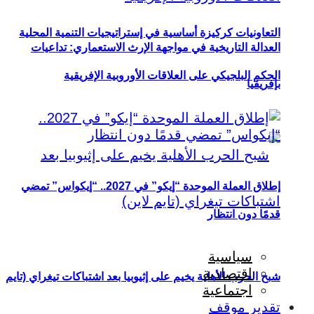
التعاونيات كركيزة أساسية في إستراتيجيات التنمية المحلية
العدالة التاريخية في مواجهة الإرث الاستعماري: تداعيات
الحكم البلجيكي على العلاقات الأوروبية الإفريقية
بإفريقيا
إطلاق العملة الموحدة “إيكو” في 2027.. “إيكواس” تمضي
قدمًا دون انتظار
سياسية
اقتصادية
شبح الحرب الأهلية يخيم على إثيوبيا بعد اشتباكات تيغراي (تايم
اجتماعية
تقدير موقف