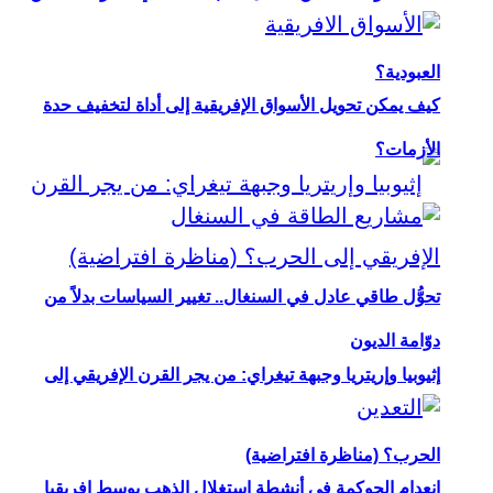
العبودية؟
كيف يمكن تحويل الأسواق الإفريقية إلى أداة لتخفيف حدة
الأزمات؟
تحوُّل طاقي عادل في السنغال.. تغيير السياسات بدلاً من
دوّامة الديون
إثيوبيا وإريتريا وجبهة تيغراي: من يجر القرن الإفريقي إلى
الحرب؟ (مناظرة افتراضية)
انعدام الحوكمة في أنشطة استغلال الذهب بوسط إفريقيا