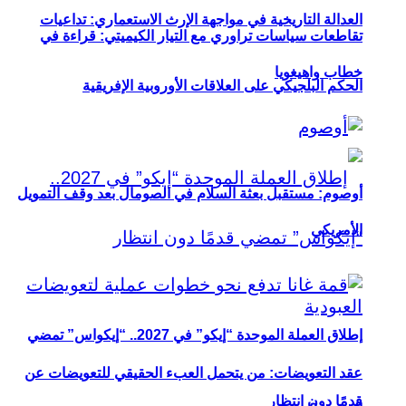
العدالة التاريخية في مواجهة الإرث الاستعماري: تداعيات
تقاطعات سياسات تراوري مع التيار الكيميتي: قراءة في
خطاب واهيغويا
الحكم البلجيكي على العلاقات الأوروبية الإفريقية
أوصوم: مستقبل بعثة السلام في الصومال بعد وقف التمويل
الأمريكي
إطلاق العملة الموحدة “إيكو” في 2027.. “إيكواس” تمضي
عقد التعويضات: من يتحمل العبء الحقيقي للتعويضات عن
قدمًا دون انتظار