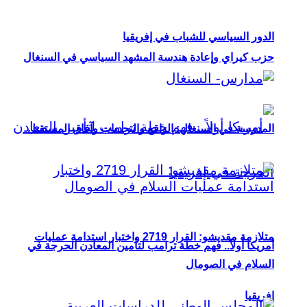
الدور السياسي للشباب في إفريقيا
حزب كيراي وإعادة هندسة المشهد السياسي في السنغال
المدرسة في السنغال: الواقع والتحديات وآفاق المستقبل
متلازمة مقديشو: القرار 2719 واختبار استدامة عمليات
أمريكا أولاً.. فهم خطة ترامب لتأمين المعادن الحرجة في
السلام في الصومال
إفريقيا