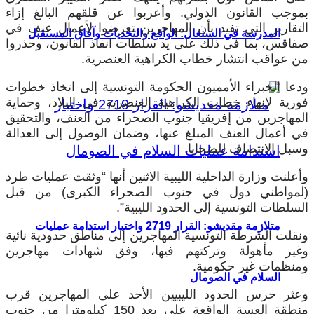
بموجب القانون الدولي. وأعربوا عن قلقهم البالغ إزاء
التقارير التي تفيد بأن المهاجرين تعرضوا لأعمال عنف في
المدرسة في السنغال: الواقع والتحديات وآفاق المستقبل
صفاقس، بما في ذلك على يد سلطات انفاذ القانون، وحذروا
من عواقب انتشار خطاب الكراهية العنصرية.
ودعا الخبراء الأمميون الحكومة التونسية إلى اتخاذ خطوات
فورية لإنهاء خطاب الكراهية العنصرية في البلاد، وحماية
المهاجرين من إفريقيا جنوب الصحراء من العنف، والتحقيق
في أعمال العنف المبلغ عنها، وضمان الوصول إلى العدالة
وسبل الانتصاف للضحايا.
وأعلنت وزارة الداخلية الليبية الاثنين أنها “وثقت عمليات طرد
(لمواطني دول في جنوب الصحراء الكبرى) من قبل
السلطات التونسية إلى الحدود الليبية”.
متلازمة مقديشو: القرار 2719 واختبار استدامة عمليات
ونقلت الشرطة التونسية المهاجرين إلى مناطق حدودية نائية
وغير مأهولة وتركتهم فيها، وفق شهادات مهاجرين
ومنظمات غير حكومية.
السلام في الصومال
وعثر حرس الحدود الليبيين الأحد على المهاجرين قرب
منطقة العسة الواقعة على بعد 150 كيلومترا من جنوب