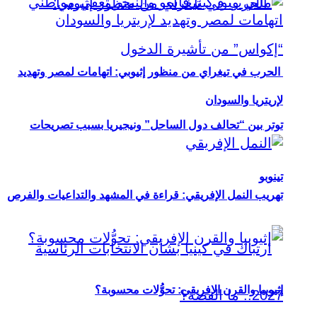
الحرب في تيغراي من منظور إثيوبي: اتهامات لمصر وتهديد
لإريتريا والسودان
توتر بين “تحالف دول الساحل” ونيجيريا بسبب تصريحات
تينوبو
تهريب النمل الإفريقي: قراءة في المشهد والتداعيات والفرص
إثيوبيا والقرن الإفريقي: تحوُّلات محسوبة؟