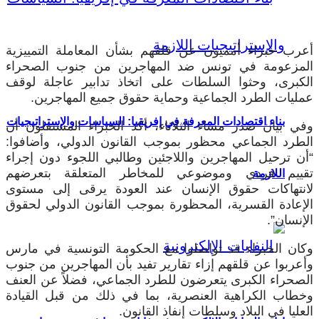
أعرب خبراء أمميون عن قلقهم بشأن المعاملة التمييزية
المزعومة في تونس ضد المهاجرين من جنوب الصحراء
الكبرى، وحثوا السلطات على اتخاذ تدابير عاجلة لوقف
عمليات الطرد الجماعية وحماية حقوق جميع المهاجرين.
بناء اقتصادات المعرفة في إفريقيا: السياسات والإستراتيجيات
وفي بيان صدر مساء الثلاثاء، أكد الخبراء المستقلون أن
الطرد الجماعي محظور بموجب القانون الدولي، وأضافوا:
“أن ترحيل المهاجرين واللاجئين وطالبي اللجوء دون إجراء
تقييم فردي وموضوعي للمخاطر المتعلقة بتعرضهم
اللازمة
لانتهاكات حقوق الإنسان عند العودة يرقى إلى مستوى
الإعادة القسرية، المحظورة بموجب القانون الدولي لحقوق
الإنسان”.
وكان الخبراء قد تواصلوا مع الحكومة التونسية في مارس
وأعربوا عن قلقهم إزاء تقارير تفيد بأن المهاجرين من جنوب
الصحراء الكبرى يتعرضون للطرد الجماعي، فضلاً عن العنف
وخطاب الكراهية العنصرية، بما في ذلك من قبل القيادة
العليا في البلاد وسلطات إنفاذ القانون.