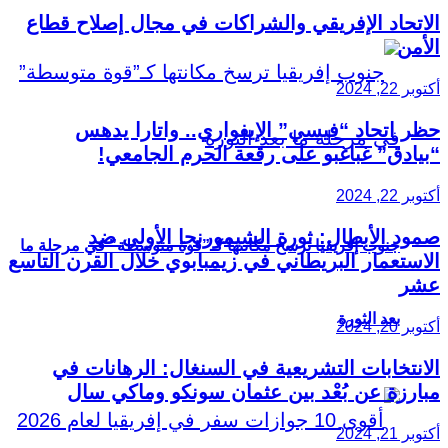
الاتحاد الإفريقي والشراكات في مجال إصلاح قطاع
الأمن
أكتوبر 22, 2024
حظر اتحاد “فيسي” الإيفواري.. واتارا يدهس
“بيادق” غباغبو على رقعة الحرم الجامعي!
أكتوبر 22, 2024
صمود الأبطال: ثورة الشيمورنجا الأولى ضد
جنوب إفريقيا ترسخ مكانتها كـ”قوة متوسطة” في مرحلة ما
الاستعمار البريطاني في زيمبابوي خلال القرن التاسع
عشر
بعد الثورة
أكتوبر 20, 2024
الانتخابات التشريعية في السنغال: الرهانات في
مبارزة عن بُعْد بين عثمان سونكو وماكي سال
أكتوبر 21, 2024