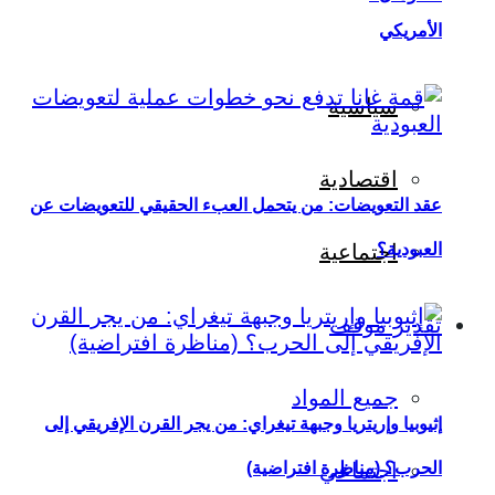
الأمريكي
سياسية
اقتصادية
عقد التعويضات: من يتحمل العبء الحقيقي للتعويضات عن
العبودية؟
اجتماعية
تقدير موقف
جميع المواد
إثيوبيا وإريتريا وجبهة تيغراي: من يجر القرن الإفريقي إلى
اجتماعي
الحرب؟ (مناظرة افتراضية)