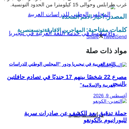
غرب طرابلس وحوالى 15 كيلومترا من الحدود التونسية.
المصدر:
أخبار الامم المتحدة
كلمات مفتاحية:
المهاجرين الافارقة
تونس
عنصرية
Share
Tweet
Send
مواد ذات صلة
اللغة العربية في نيجيريا ودور “المجلس الوطني للدراسات
مصرع 22 شخصًا بينهم 17 جنديًا في تصادم حافلتين
بالنيجر
العربية والإسلامية”
أغسطس 9, 2026
حملة تدقيق بعد الكشف عن صادرات سرية
دراسة سياسية
لليورانيوم بالكونغو