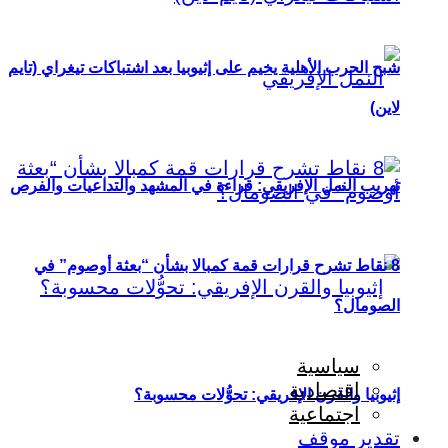
شبح الحرب الأهلية يخيم على إثيوبيا بعد اشتباكات تيغراي (تايم
لاين)
تهريب النمل الإفريقي: قراءة في المشهد والتداعيات والفرص
8 نقاط تشرح قرارات قمة كمبالا بشأن “بعثة أوصوم” في
الصومال؟
سياسية
اقتصادية
إثيوبيا والقرن الإفريقي: تحوُّلات محسوبة؟
اجتماعية
تقدير موقف