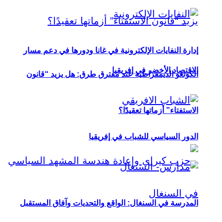
إدارة النفايات الإلكترونية في غانا ودورها في دعم مسار
الاقتصاد الأخضر في إفريقيا
الكونغو الديمقراطية عند مفترق طرق: هل يزيد “قانون
الاستفتاء” أزماتها تعقيدًا؟
الدور السياسي للشباب في إفريقيا
المدرسة في السنغال: الواقع والتحديات وآفاق المستقبل