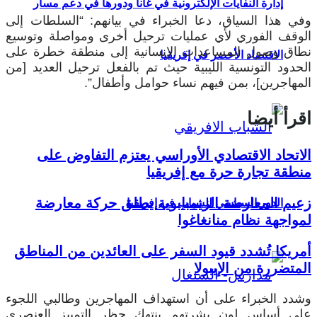
إدارة النفايات الإلكترونية في غانا ودورها في دعم مسار
وفي هذا السياق، دعا الخبراء في بيانهم: “السلطات إلى
الوقف الفوري لأي عمليات ترحيل أخرى ومواصلة وتوسيع
نطاق وصول المساعدات الإنسانية إلى منطقة خطرة على
الاقتصاد الأخضر في إفريقيا
الحدود التونسية الليبية حيث تم بالفعل ترحيل العديد [من
المهاجرين]، بمن فيهم نساء حوامل وأطفال”.
اقرأ أيضا
الاتحاد الاقتصادي الأوراسي يعتزم التفاوض على
منطقة تجارة حرة مع إفريقيا
زعيم المعارضة الزيمبابوية يطلق حركة معارضة
الدور السياسي للشباب في إفريقيا
لمواجهة نظام منانغاغوا
أمريكا تُشدد قيود السفر على العائدين من المناطق
المتضررة من الإيبولا
وشدد الخبراء على أن استهداف المهاجرين وطالبي اللجوء
على أساس لون بشرتهم ينتهك حظر التمييز العنصري