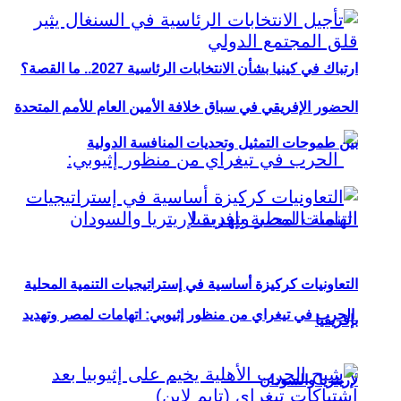
ارتباك في كينيا بشأن الانتخابات الرئاسية 2027.. ما القصة؟
الحضور الإفريقي في سباق خلافة الأمين العام للأمم المتحدة
بين طموحات التمثيل وتحديات المنافسة الدولية
التعاونيات كركيزة أساسية في إستراتيجيات التنمية المحلية
الحرب في تيغراي من منظور إثيوبي: اتهامات لمصر وتهديد
بإفريقيا
لإريتريا والسودان