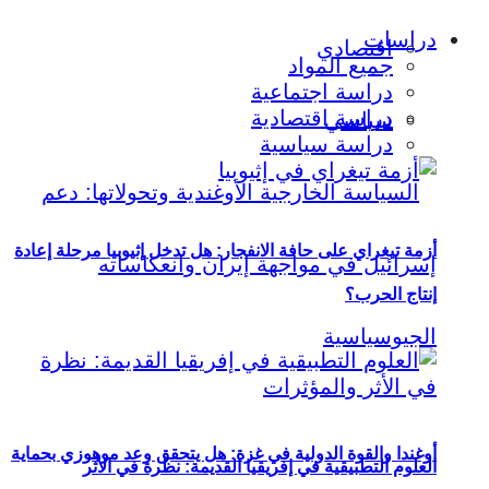
دراسات
اقتصادي
جميع المواد
دراسة اجتماعية
دراسة اقتصادية
سياسي
دراسة سياسية
أزمة تيغراي على حافة الانفجار: هل تدخل إثيوبيا مرحلة إعادة
إنتاج الحرب؟
أوغندا والقوة الدولية في غزة: هل يتحقق وعد موهوزي بحماية
العلوم التطبيقية في إفريقيا القديمة: نظرة في الأثر