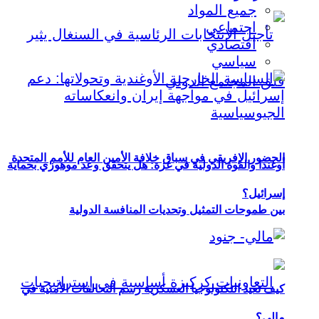
جميع المواد
اجتماعي
اقتصادي
سياسي
الحضور الإفريقي في سباق خلافة الأمين العام للأمم المتحدة
أوغندا والقوة الدولية في غزة: هل يتحقق وعد موهوزي بحماية
إسرائيل؟
بين طموحات التمثيل وتحديات المنافسة الدولية
كيف تعيد التكنولوجيا العسكرية رسم التحالفات الأمنية في
مالي؟