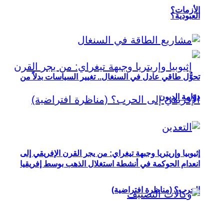
الأزمات؟
العبودية؟
تحوُّل طاقي عادل في السنغال.. تغيير السياسات بدلاً من
دوّامة الديون
إثيوبيا وإريتريا وجبهة تيغراي: من يجر القرن الإفريقي إلى
انعدام الحوكمة في أنشطة استغلال الذهب بوسط إفريقيا
الحرب؟ (مناظرة افتراضية)