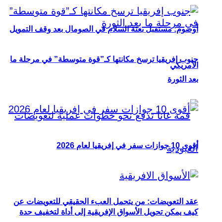
أوصوم: مستقبل بعثة السلام في الصومال بعد وقف التمويل
جنوب إفريقيا ترسخ مكانتها كـ”قوة متوسطة” في مرحلة ما
الأمريكي
بعد الثورة
أقوى 10 جوازات سفر في إفريقيا لعام 2026
عقد التعويضات: من يتحمل العبء الحقيقي للتعويضات عن
كيف يمكن تحويل الأسواق الإفريقية إلى أداة لتخفيف حدة