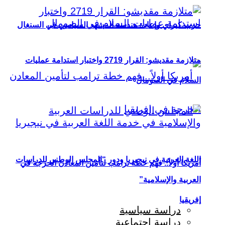
حزب كيراي وإعادة هندسة المشهد السياسي في السنغال
متلازمة مقديشو: القرار 2719 واختبار استدامة عمليات
السلام في الصومال
اللغة العربية في نيجيريا ودور “المجلس الوطني للدراسات
أمريكا أولاً.. فهم خطة ترامب لتأمين المعادن الحرجة في
العربية والإسلامية”
إفريقيا
دراسة سياسية
دراسة اجتماعية