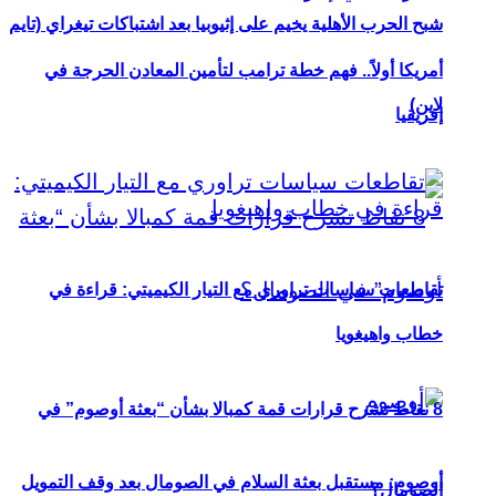
شبح الحرب الأهلية يخيم على إثيوبيا بعد اشتباكات تيغراي (تايم
أمريكا أولاً.. فهم خطة ترامب لتأمين المعادن الحرجة في
لاين)
إفريقيا
تقاطعات سياسات تراوري مع التيار الكيميتي: قراءة في
خطاب واهيغويا
8 نقاط تشرح قرارات قمة كمبالا بشأن “بعثة أوصوم” في
أوصوم: مستقبل بعثة السلام في الصومال بعد وقف التمويل
الصومال؟